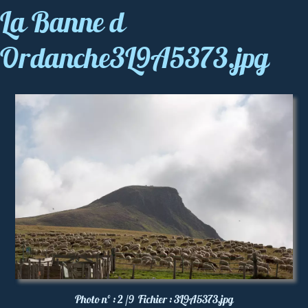
La Banne d
Ordanche3L9A5373.jpg
Photo nº :
2 /9
Fichier :
3L9A5373.jpg