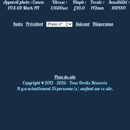
Appareil photo :
Canon
Vitesse :
Diaph :
Focale :
Sensibilité :
EOS 5D Mark III
1/1600
sec
f/10.0
142
mm
100
ISO
Index
Précédent
Suivant
Diaporama
Plan du site
Copyright
©
2012 - 2026 - Tous Droits Réservés
Il y a actuellement 25 personne(s) surfant sur ce site.