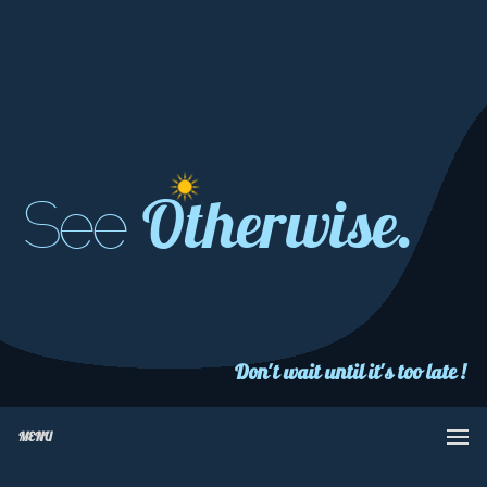
Otherwise.
See
Don't wait until it's too late !
MENU