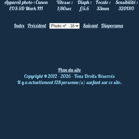
Appareil photo :
Canon
Vitesse :
Diaph :
Focale :
Sensibilité :
EOS 5D Mark III
1/80
sec
f/5.6
33
mm
320
ISO
Index
Précédent
Suivant
Diaporama
Plan du site
Copyright
©
2012 - 2026 - Tous Droits Réservés
Il y a actuellement 128 personne(s) surfant sur ce site.