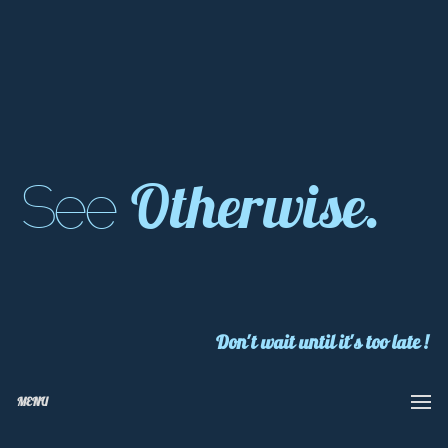
Otherwise.
See
Don't wait until it's too late !
MENU