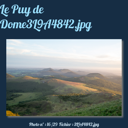
Le Puy de
Dome3L9A4842.jpg
Photo nº :
16 /29
Fichier :
3L9A4842.jpg