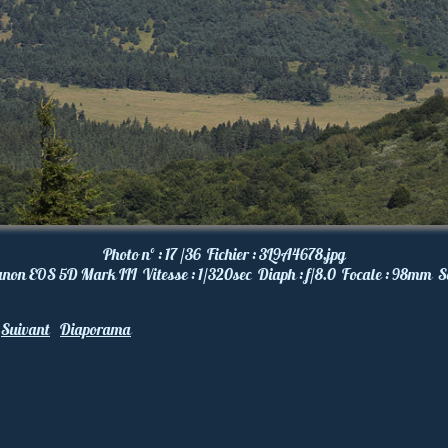
Photo nº :
17 /36
Fichier :
3L9A4678.jpg
anon EOS 5D Mark III
Vitesse :
1/320
sec
Diaph :
f/8.0
Focale :
98
mm
S
Suivant
Diaporama