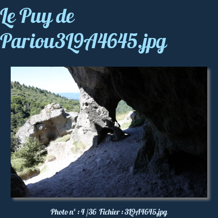
Le Puy de
Pariou3L9A4645.jpg
Photo nº :
4 /36
Fichier :
3L9A4645.jpg