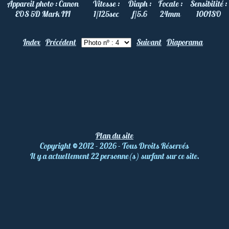
Appareil photo :
Canon
Vitesse :
Diaph :
Focale :
Sensibilité :
EOS 5D Mark III
1/125
sec
f/5.6
24
mm
100
ISO
Index
Précédent
Suivant
Diaporama
Plan du site
Copyright
©
2012 - 2026 - Tous Droits Réservés
Il y a actuellement 22 personne(s) surfant sur ce site.