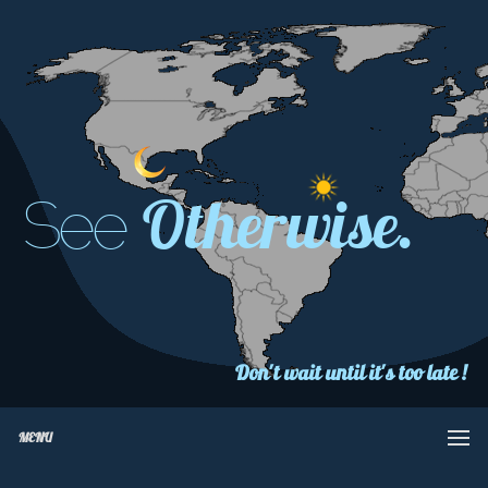
Otherwise.
See
Don't wait until it's too late !
MENU