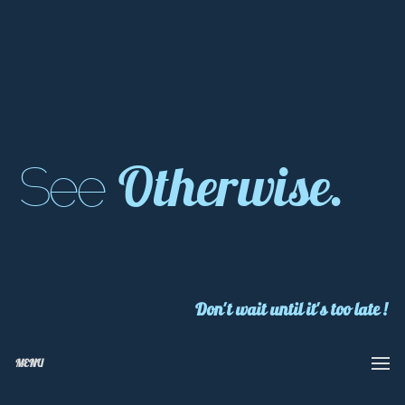
Otherwise.
See
Don't wait until it's too late !
MENU