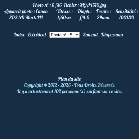
Photo nº :
5 /36
Fichier :
3L9A4510.jpg
Appareil photo :
Canon
Vitesse :
Diaph :
Focale :
Sensibilité :
EOS 5D Mark III
1/60
sec
f/4.0
24
mm
100
ISO
Index
Précédent
Suivant
Diaporama
Plan du site
Copyright
©
2012 - 2026 - Tous Droits Réservés
Il y a actuellement 102 personne(s) surfant sur ce site.