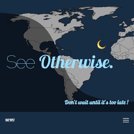
Otherwise.
See
Don't wait until it's too late !
MENU