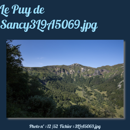
Le Puy de
Sancy3L9A5069.jpg
Photo nº :
12 /52
Fichier :
3L9A5069.jpg