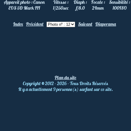
Appareil photo :
Canon
Vitesse :
Diaph :
Focale :
Sensibilité :
EOS 5D Mark III
1/250
sec
f/8.0
24
mm
100
ISO
Index
Précédent
Suivant
Diaporama
Plan du site
Copyright
©
2012 - 2026 - Tous Droits Réservés
Il y a actuellement 9 personne(s) surfant sur ce site.