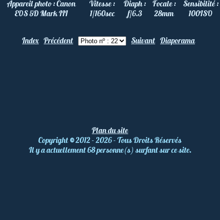
Appareil photo :
Canon
Vitesse :
Diaph :
Focale :
Sensibilité :
EOS 5D Mark III
1/160
sec
f/6.3
28
mm
100
ISO
Index
Précédent
Suivant
Diaporama
Plan du site
Copyright
©
2012 - 2026 - Tous Droits Réservés
Il y a actuellement 68 personne(s) surfant sur ce site.