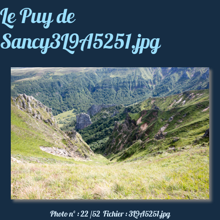
Le Puy de
Sancy3L9A5251.jpg
Photo nº :
22 /52
Fichier :
3L9A5251.jpg