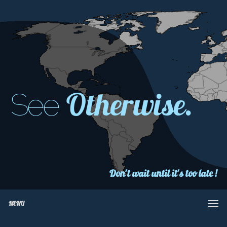
Otherwise.
See
Don't wait until it's too late !
MENU