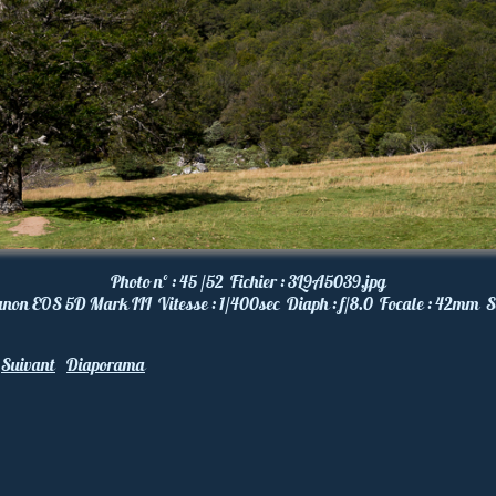
Photo nº :
45 /52
Fichier :
3L9A5039.jpg
anon EOS 5D Mark III
Vitesse :
1/400
sec
Diaph :
f/8.0
Focale :
42
mm
S
Suivant
Diaporama