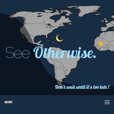
Otherwise.
See
Don't wait until it's too late !
MENU