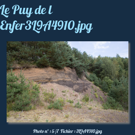
Le Puy de l
Enfer3L9A4910.jpg
Photo nº :
5 /7
Fichier :
3L9A4910.jpg