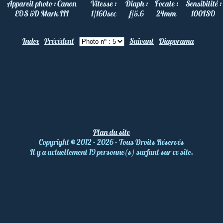
Appareil photo :
Canon
Vitesse :
Diaph :
Focale :
Sensibilité :
EOS 5D Mark III
1/160
sec
f/5.6
24
mm
100
ISO
Index
Précédent
Suivant
Diaporama
Plan du site
Copyright
©
2012 - 2026 - Tous Droits Réservés
Il y a actuellement 19 personne(s) surfant sur ce site.