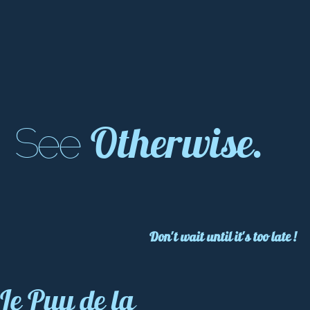
Otherwise.
See
Don't wait until it's too late !
Le Puy de la