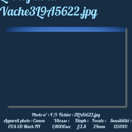
Vache3L9A5622.jpg
Photo nº :
4 /9
Fichier :
3L9A5622.jpg
Appareil photo :
Canon
Vitesse :
Diaph :
Focale :
Sensibilité :
EOS 5D Mark III
1/8000
sec
f/2.8
24
mm
125
ISO