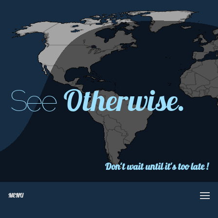
Otherwise.
See
Don't wait until it's too late !
MENU