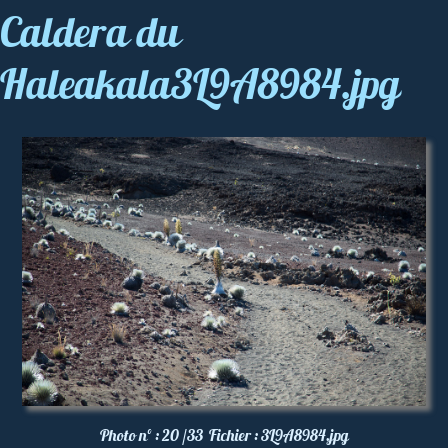
Caldera du
Haleakala3L9A8984.jpg
Photo nº :
20 /33
Fichier :
3L9A8984.jpg