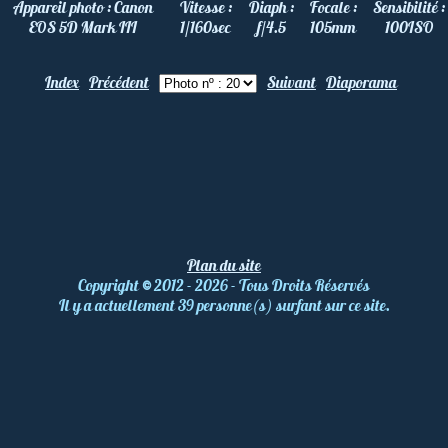
Appareil photo :
Canon
Vitesse :
Diaph :
Focale :
Sensibilité :
EOS 5D Mark III
1/160
sec
f/4.5
105
mm
100
ISO
Index
Précédent
Suivant
Diaporama
Plan du site
Copyright
©
2012 - 2026 - Tous Droits Réservés
Il y a actuellement 39 personne(s) surfant sur ce site.