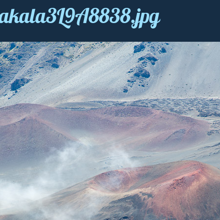
eakala3L9A8838.jpg