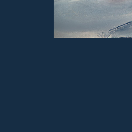
Appareil photo :
Ca
Index
Précédent