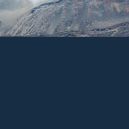
Photo nº :
4 /33
Fichier :
3L9A8838.jpg
non EOS 5D Mark III
Vitesse :
1/200
sec
Diaph :
f/5.0
Focale :
105
mm
S
Suivant
Diaporama