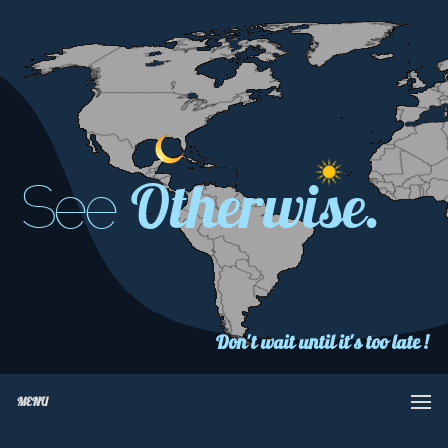
Otherwise.
See
Don't wait until it's too late !
MENU