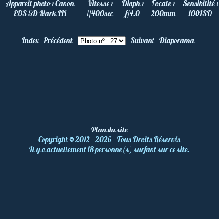
Appareil photo :
Canon
Vitesse :
Diaph :
Focale :
Sensibilité :
EOS 5D Mark III
1/400
sec
f/4.0
200
mm
100
ISO
Index
Précédent
Suivant
Diaporama
Plan du site
Copyright
©
2012 - 2026 - Tous Droits Réservés
Il y a actuellement 18 personne(s) surfant sur ce site.