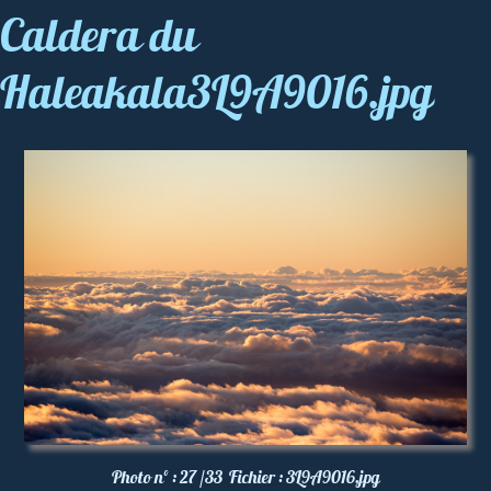
Caldera du
Haleakala3L9A9016.jpg
Photo nº :
27 /33
Fichier :
3L9A9016.jpg