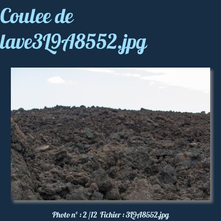
Coulee de
lave3L9A8552.jpg
Photo nº :
2 /12
Fichier :
3L9A8552.jpg