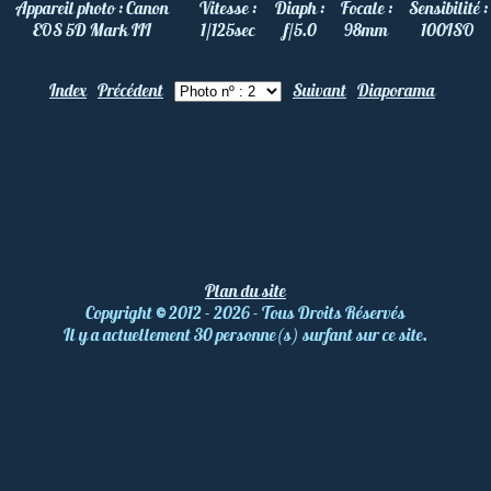
Appareil photo :
Canon
Vitesse :
Diaph :
Focale :
Sensibilité :
EOS 5D Mark III
1/125
sec
f/5.0
98
mm
100
ISO
Index
Précédent
Suivant
Diaporama
Plan du site
Copyright
©
2012 - 2026 - Tous Droits Réservés
Il y a actuellement 30 personne(s) surfant sur ce site.