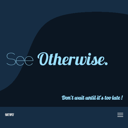
Otherwise.
See
Don't wait until it's too late !
MENU