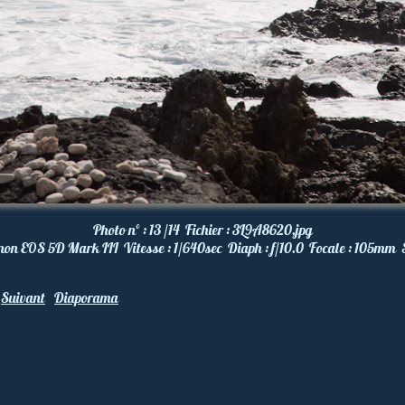
Photo nº :
13 /14
Fichier :
3L9A8620.jpg
non EOS 5D Mark III
Vitesse :
1/640
sec
Diaph :
f/10.0
Focale :
105
mm
Suivant
Diaporama