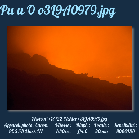
Pu u O o3L9A0979.jpg
Photo nº :
17 /22
Fichier :
3L9A0979.jpg
Appareil photo :
Canon
Vitesse :
Diaph :
Focale :
Sensibilité :
EOS 5D Mark III
1/30
sec
f/4.0
80
mm
8000
ISO