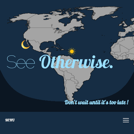
Otherwise.
See
Don't wait until it's too late !
MENU