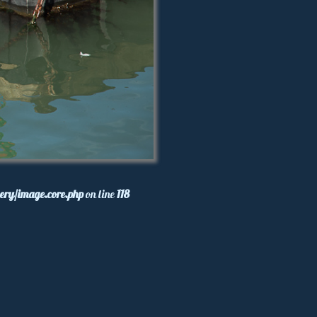
ery/image.core.php
on line
118