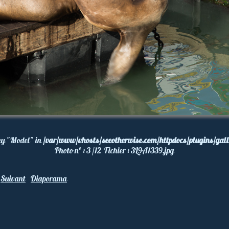
ey "Model" in
/var/www/vhosts/seeotherwise.com/httpdocs/plugins/gall
Photo nº :
3 /12
Fichier :
3L9A1339.jpg
Suivant
Diaporama