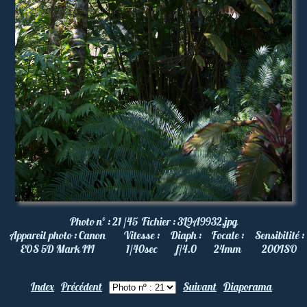
Photo nº :
21 /45
Fichier :
3L9A9932.jpg
Appareil photo :
Canon
Vitesse :
Diaph :
Focale :
Sensibilité :
EOS 5D Mark III
1/40
sec
f/4.0
24
mm
200
ISO
Index
Précédent
Suivant
Diaporama