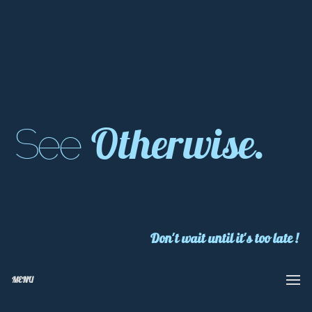
Otherwise.
See
Don't wait until it's too late !
MENU