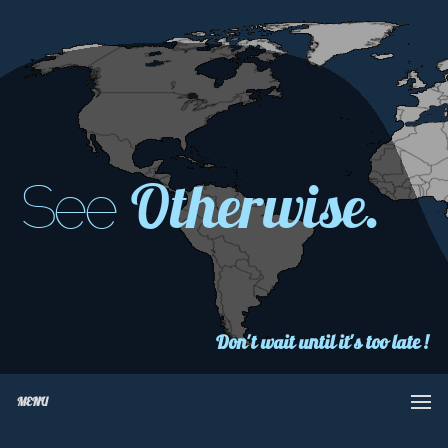
Otherwise.
See
Don't wait until it's too late !
MENU