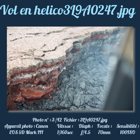
Vol en helico3L9A0247.jpg
Photo nº :
3 /42
Fichier :
3L9A0247.jpg
Appareil photo :
Canon
Vitesse :
Diaph :
Focale :
Sensibilité :
EOS 5D Mark III
1/160
sec
f/4.5
70
mm
100
ISO