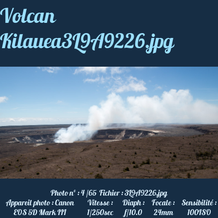
Volcan
Kilauea3L9A9226.jpg
Photo nº :
4 /65
Fichier :
3L9A9226.jpg
Appareil photo :
Canon
Vitesse :
Diaph :
Focale :
Sensibilité :
EOS 5D Mark III
1/250
sec
f/10.0
24
mm
100
ISO