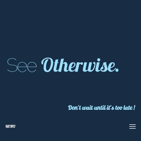
Otherwise.
See
Don't wait until it's too late !
MENU