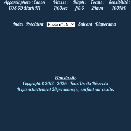
Appareil photo :
Canon
Vitesse :
Diaph :
Focale :
Sensibilité :
EOS 5D Mark III
1/60
sec
f/5.6
24
mm
100
ISO
Index
Précédent
Suivant
Diaporama
Plan du site
Copyright
©
2012 - 2026 - Tous Droits Réservés
Il y a actuellement 28 personne(s) surfant sur ce site.