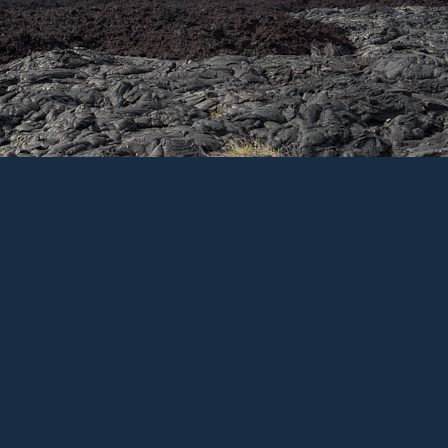
Photo nº :
60 /65
Fichier :
3L9A9610.jpg
anon EOS 5D Mark III
Vitesse :
1/100
sec
Diaph :
f/7.1
Focale :
40
mm
Se
Suivant
Diaporama