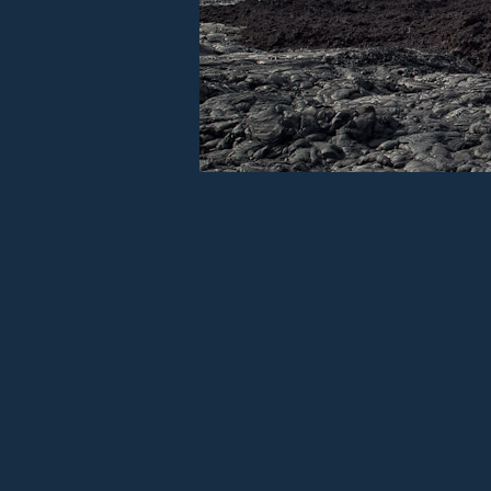
Appareil photo :
C
Index
Précédent