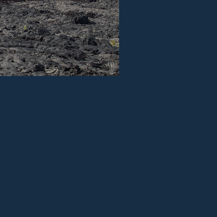
nsibilité :
100
ISO