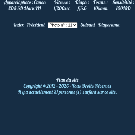
Appareil photo :
Canon
Vitesse :
Diaph :
Focale :
Sensibilité :
EOS 5D Mark III
1/200
sec
f/5.6
105
mm
100
ISO
Index
Précédent
Suivant
Diaporama
Plan du site
Copyright
©
2012 - 2026 - Tous Droits Réservés
Il y a actuellement 31 personne(s) surfant sur ce site.