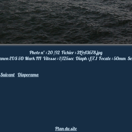
Photo nº :
20 /92
Fichier :
3L9A3678.jpg
anon EOS 5D Mark III
Vitesse :
1/125
sec
Diaph :
f/7.1
Focale :
50
mm
Se
Suivant
Diaporama
Plan du site