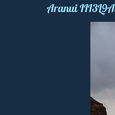
Aranui III3L9A