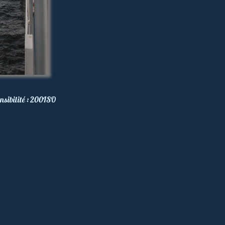
nsibilité :
200
ISO