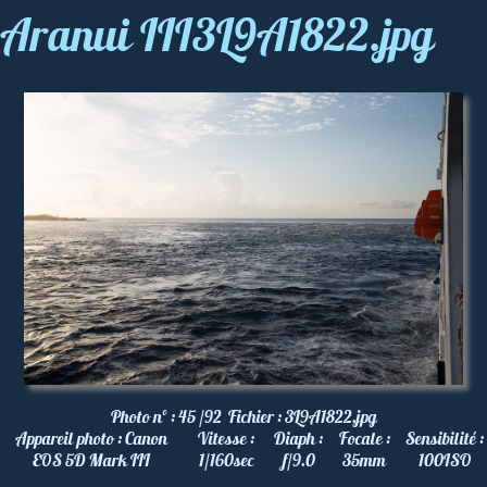
Aranui III3L9A1822.jpg
Photo nº :
45 /92
Fichier :
3L9A1822.jpg
Appareil photo :
Canon
Vitesse :
Diaph :
Focale :
Sensibilité :
EOS 5D Mark III
1/160
sec
f/9.0
35
mm
100
ISO