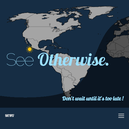
Otherwise.
See
Don't wait until it's too late !
MENU