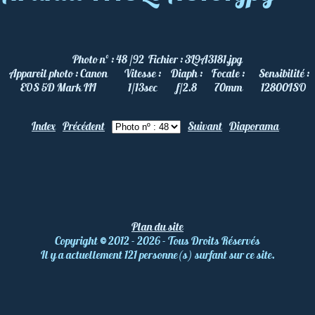
Photo nº :
48 /92
Fichier :
3L9A3181.jpg
Appareil photo :
Canon
Vitesse :
Diaph :
Focale :
Sensibilité :
EOS 5D Mark III
1/13
sec
f/2.8
70
mm
12800
ISO
Index
Précédent
Suivant
Diaporama
Plan du site
Copyright
©
2012 - 2026 - Tous Droits Réservés
Il y a actuellement 121 personne(s) surfant sur ce site.