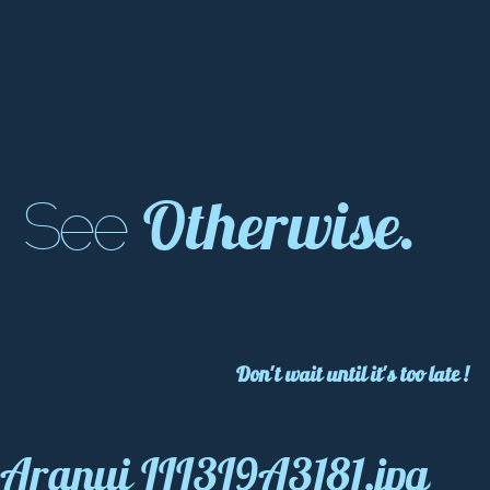
Otherwise.
See
Don't wait until it's too late !
Aranui III3L9A3181.jpg