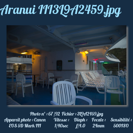
Aranui III3L9A2459.jpg
Photo nº :
67 /92
Fichier :
3L9A2459.jpg
Appareil photo :
Canon
Vitesse :
Diaph :
Focale :
Sensibilité :
EOS 5D Mark III
1/40
sec
f/4.0
24
mm
500
ISO