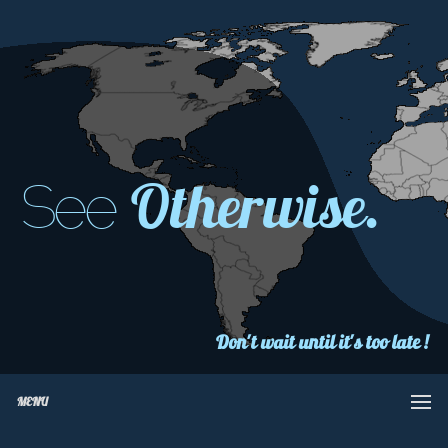
Otherwise.
See
Don't wait until it's too late !
MENU