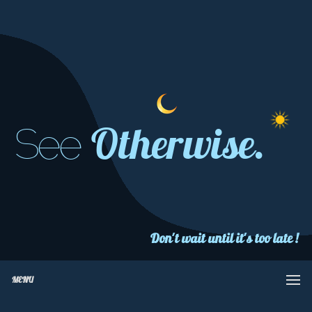
Otherwise.
See
Don't wait until it's too late !
MENU