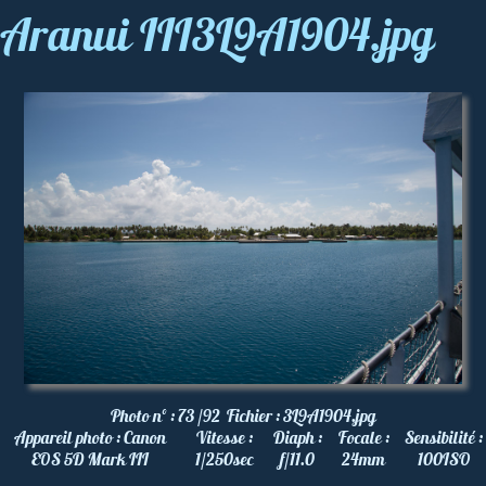
Aranui III3L9A1904.jpg
Photo nº :
73 /92
Fichier :
3L9A1904.jpg
Appareil photo :
Canon
Vitesse :
Diaph :
Focale :
Sensibilité :
EOS 5D Mark III
1/250
sec
f/11.0
24
mm
100
ISO