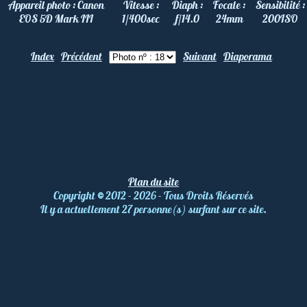
Appareil photo :
Canon
Vitesse :
Diaph :
Focale :
Sensibilité :
EOS 5D Mark III
1/400
sec
f/14.0
24
mm
200
ISO
Index
Précédent
Suivant
Diaporama
Plan du site
Copyright
©
2012 - 2026 - Tous Droits Réservés
Il y a actuellement 27 personne(s) surfant sur ce site.