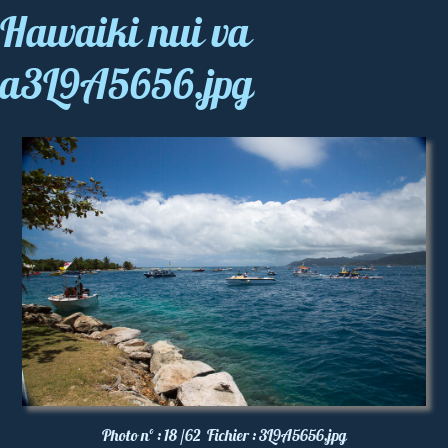
Hawaiki nui va
a3L9A5656.jpg
Photo nº :
18 /62
Fichier :
3L9A5656.jpg