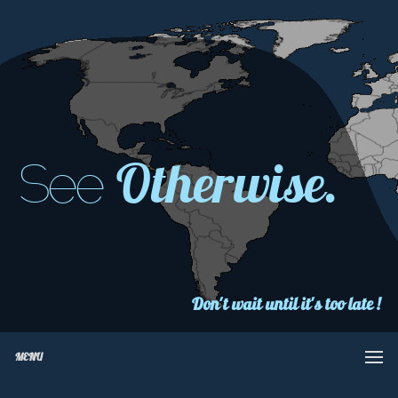
Otherwise.
See
Don't wait until it's too late !
MENU