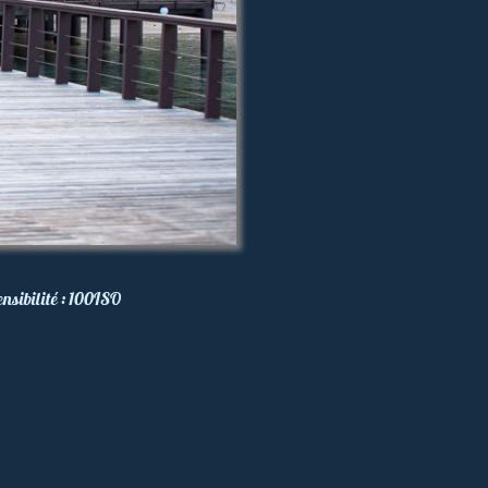
nsibilité :
100
ISO