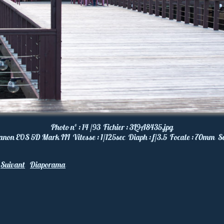
Photo nº :
14 /93
Fichier :
3L9A8435.jpg
anon EOS 5D Mark III
Vitesse :
1/125
sec
Diaph :
f/3.5
Focale :
70
mm
Se
Suivant
Diaporama