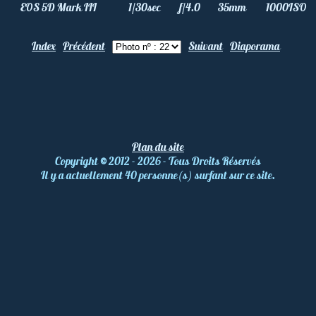
EOS 5D Mark III
1/30
sec
f/4.0
35
mm
1000
ISO
Index
Précédent
Suivant
Diaporama
Plan du site
Copyright
©
2012 - 2026 - Tous Droits Réservés
Il y a actuellement 40 personne(s) surfant sur ce site.