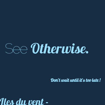
Otherwise.
See
Don't wait until it's too late !
Iles du vent -