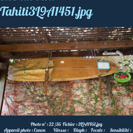
Tahiti3L9A1451.jpg
Photo nº :
22 /35
Fichier :
3L9A1451.jpg
Appareil photo :
Canon
Vitesse :
Diaph :
Focale :
Sensibilité :