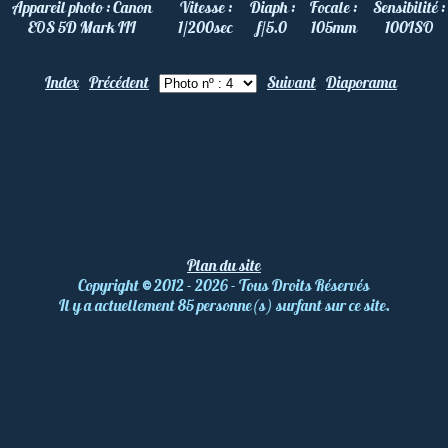
Appareil photo :
Canon
Vitesse :
Diaph :
Focale :
Sensibilité :
EOS 5D Mark III
1/200
sec
f/5.0
105
mm
100
ISO
Index
Précédent
Suivant
Diaporama
Plan du site
Copyright
©
2012 - 2026 - Tous Droits Réservés
Il y a actuellement 85 personne(s) surfant sur ce site.