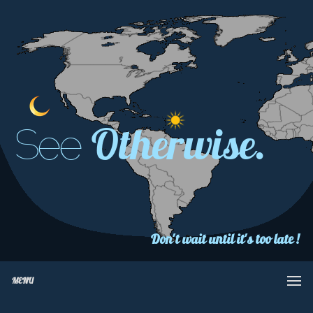
Otherwise.
See
Don't wait until it's too late !
MENU