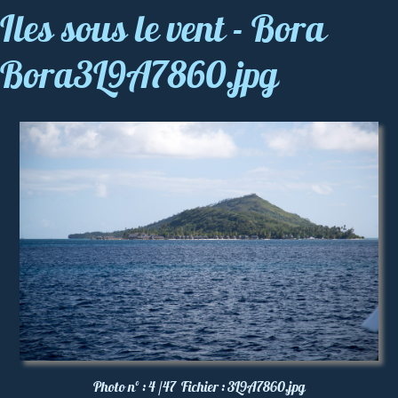
Iles sous le vent - Bora
Bora3L9A7860.jpg
Photo nº :
4 /47
Fichier :
3L9A7860.jpg