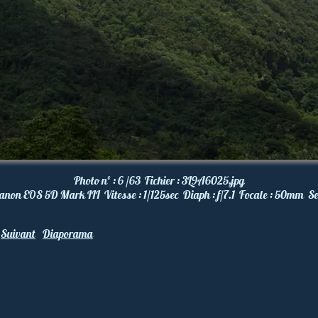
Photo nº :
6 /63
Fichier :
3L9A6025.jpg
anon EOS 5D Mark III
Vitesse :
1/125
sec
Diaph :
f/7.1
Focale :
50
mm
Se
Suivant
Diaporama