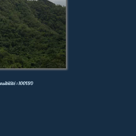
nsibilité :
100
ISO