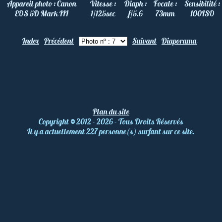
Appareil photo :
Canon
Vitesse :
Diaph :
Focale :
Sensibilité :
EOS 5D Mark III
1/125
sec
f/5.6
73
mm
100
ISO
Index
Précédent
Suivant
Diaporama
Plan du site
Copyright
©
2012 - 2026 - Tous Droits Réservés
Il y a actuellement 227 personne(s) surfant sur ce site.