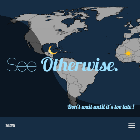
Otherwise.
See
Don't wait until it's too late !
MENU