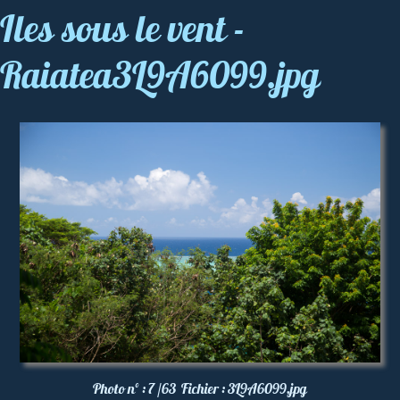
Iles sous le vent -
Raiatea3L9A6099.jpg
Photo nº :
7 /63
Fichier :
3L9A6099.jpg