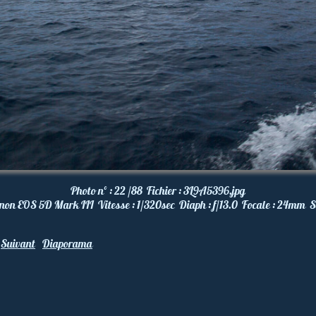
Photo nº :
22 /88
Fichier :
3L9A5396.jpg
non EOS 5D Mark III
Vitesse :
1/320
sec
Diaph :
f/13.0
Focale :
24
mm
S
Suivant
Diaporama