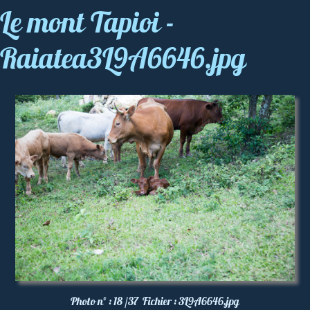
Le mont Tapioi -
Raiatea3L9A6646.jpg
Photo nº :
18 /37
Fichier :
3L9A6646.jpg