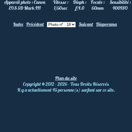
Appareil photo :
Canon
Vitesse :
Diaph :
Focale :
Sensibilité :
EOS 5D Mark III
1/50
sec
f/4.0
60
mm
400
ISO
Index
Précédent
Suivant
Diaporama
Plan du site
Copyright
©
2012 - 2026 - Tous Droits Réservés
Il y a actuellement 45 personne(s) surfant sur ce site.