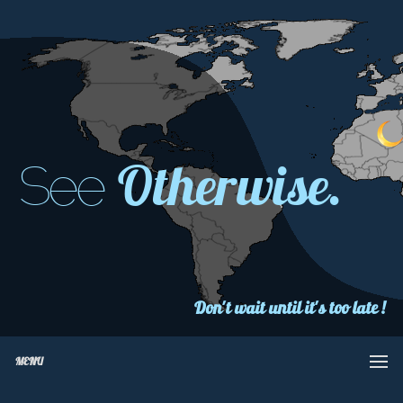
Otherwise.
See
Don't wait until it's too late !
MENU