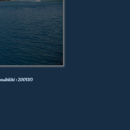
nsibilité :
200
ISO