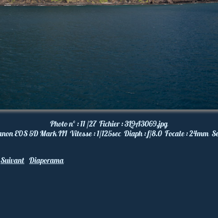
Photo nº :
11 /27
Fichier :
3L9A3069.jpg
anon EOS 5D Mark III
Vitesse :
1/125
sec
Diaph :
f/8.0
Focale :
24
mm
Se
Suivant
Diaporama