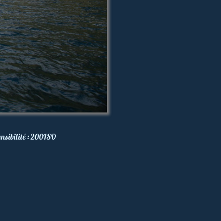
nsibilité :
200
ISO