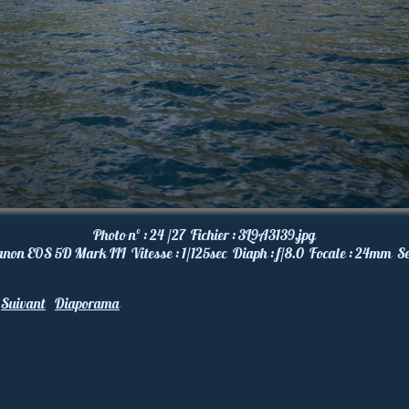
Photo nº :
24 /27
Fichier :
3L9A3139.jpg
anon EOS 5D Mark III
Vitesse :
1/125
sec
Diaph :
f/8.0
Focale :
24
mm
Se
Suivant
Diaporama