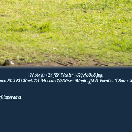
Photo nº :
27 /27
Fichier :
3L9A3088.jpg
non EOS 5D Mark III
Vitesse :
1/200
sec
Diaph :
f/5.6
Focale :
105
mm
S
Diaporama