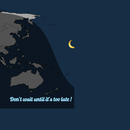
Don't wait until it's too late !