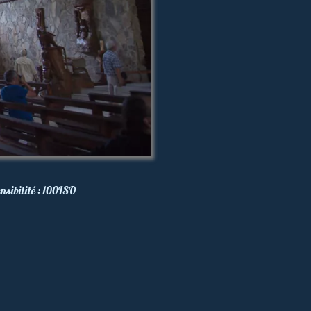
nsibilité :
100
ISO