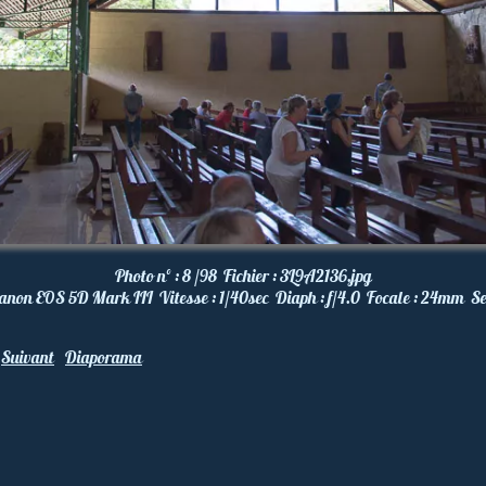
Photo nº :
8 /98
Fichier :
3L9A2136.jpg
anon EOS 5D Mark III
Vitesse :
1/40
sec
Diaph :
f/4.0
Focale :
24
mm
Se
Suivant
Diaporama