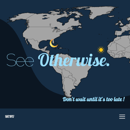
Otherwise.
See
Don't wait until it's too late !
MENU