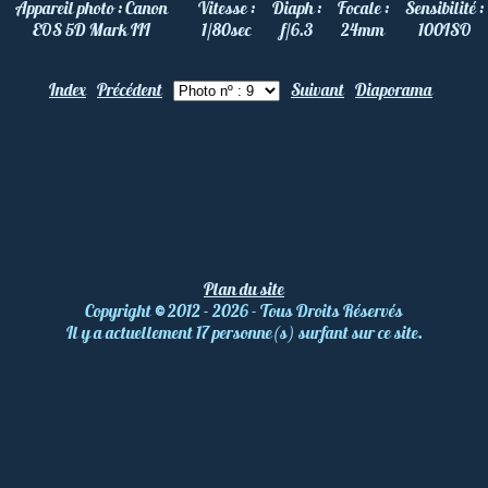
Appareil photo :
Canon
Vitesse :
Diaph :
Focale :
Sensibilité :
EOS 5D Mark III
1/80
sec
f/6.3
24
mm
100
ISO
Index
Précédent
Suivant
Diaporama
Plan du site
Copyright
©
2012 - 2026 - Tous Droits Réservés
Il y a actuellement 17 personne(s) surfant sur ce site.