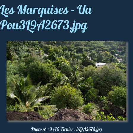
Les Marquises - Ua
Pou3L9A2673.jpg
Photo nº :
9 /46
Fichier :
3L9A2673.jpg