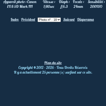
Appareil photo :
Canon
Vitesse :
Diaph :
Focale :
Sensibilité :
EOS 5D Mark III
1/80
sec
f/6.3
24
mm
200
ISO
Index
Précédent
Suivant
Diaporama
Plan du site
Copyright
©
2012 - 2026 - Tous Droits Réservés
Il y a actuellement 25 personne(s) surfant sur ce site.