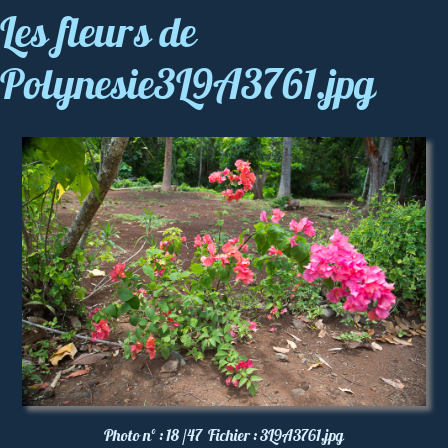
Les fleurs de
Polynesie3L9A3761.jpg
Photo nº :
18 /47
Fichier :
3L9A3761.jpg