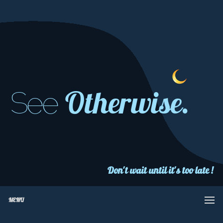
Otherwise.
See
Don't wait until it's too late !
MENU