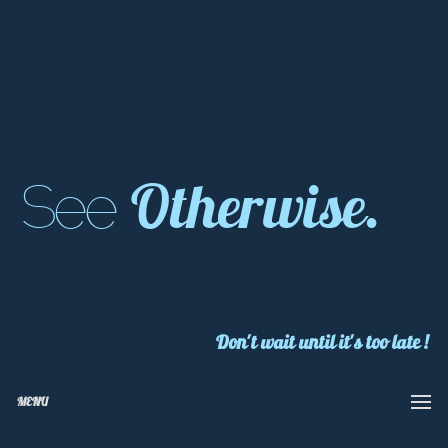
Otherwise.
See
Don't wait until it's too late !
MENU