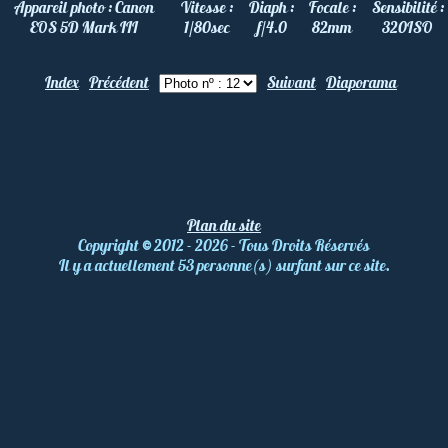
Appareil photo :
Canon
Vitesse :
Diaph :
Focale :
Sensibilité :
EOS 5D Mark III
1/80
sec
f/4.0
82
mm
320
ISO
Index
Précédent
Suivant
Diaporama
Plan du site
Copyright
©
2012 - 2026 - Tous Droits Réservés
Il y a actuellement 53 personne(s) surfant sur ce site.