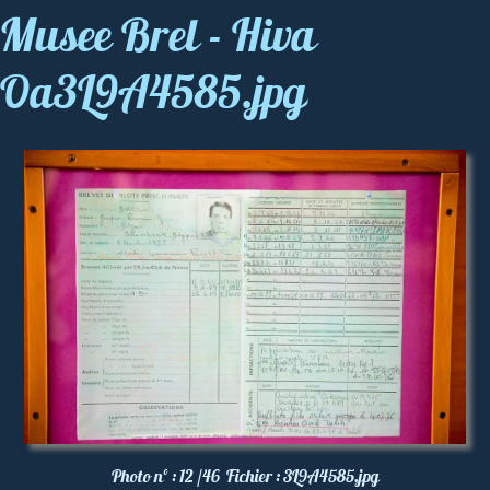
Musee Brel - Hiva
Oa3L9A4585.jpg
Photo nº :
12 /46
Fichier :
3L9A4585.jpg