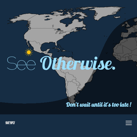
Otherwise.
See
Don't wait until it's too late !
MENU