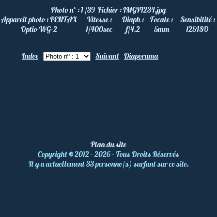
Photo nº :
1 /39
Fichier :
IMGP1234.jpg
Appareil photo :
PENTAX
Vitesse :
Diaph :
Focale :
Sensibilité :
Optio WG-2
1/400
sec
f/4.2
5
mm
125
ISO
Index
Suivant
Diaporama
Plan du site
Copyright
©
2012 - 2026 - Tous Droits Réservés
Il y a actuellement 33 personne(s) surfant sur ce site.