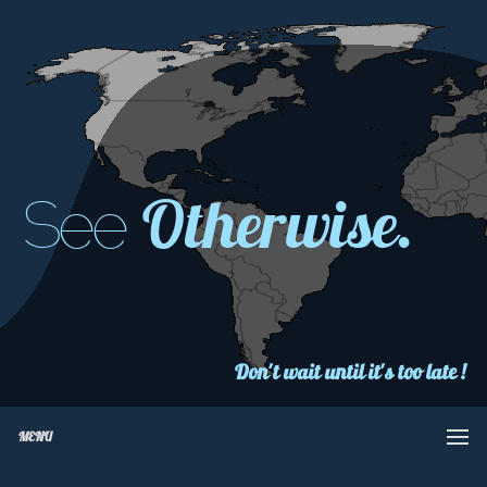
Otherwise.
See
Don't wait until it's too late !
MENU