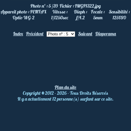
Photo nº :
5 /39
Fichier :
IMGP1322.jpg
Appareil photo :
PENTAX
Vitesse :
Diaph :
Focale :
Sensibilité :
Optio WG-2
1/1250
sec
f/4.2
5
mm
125
ISO
Index
Précédent
Suivant
Diaporama
Plan du site
Copyright
©
2012 - 2026 - Tous Droits Réservés
Il y a actuellement 12 personne(s) surfant sur ce site.