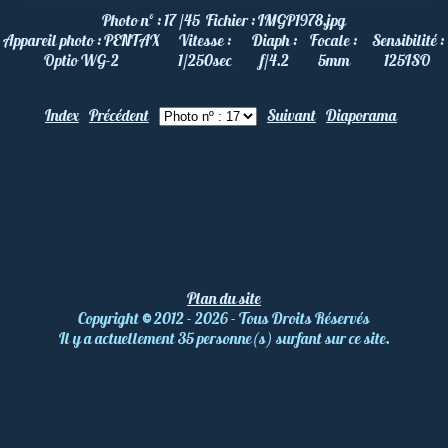
Photo nº :
17 /45
Fichier :
IMGP1978.jpg
Appareil photo :
PENTAX
Vitesse :
Diaph :
Focale :
Sensibilité :
Optio WG-2
1/250
sec
f/4.2
5
mm
125
ISO
Index
Précédent
Suivant
Diaporama
Plan du site
Copyright
©
2012 - 2026 - Tous Droits Réservés
Il y a actuellement 35 personne(s) surfant sur ce site.