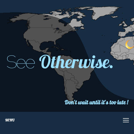
Otherwise.
See
Don't wait until it's too late !
MENU