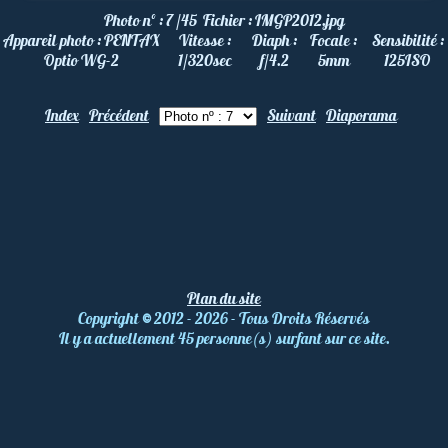
Photo nº :
7 /45
Fichier :
IMGP2012.jpg
Appareil photo :
PENTAX
Vitesse :
Diaph :
Focale :
Sensibilité :
Optio WG-2
1/320
sec
f/4.2
5
mm
125
ISO
Index
Précédent
Suivant
Diaporama
Plan du site
Copyright
©
2012 - 2026 - Tous Droits Réservés
Il y a actuellement 45 personne(s) surfant sur ce site.