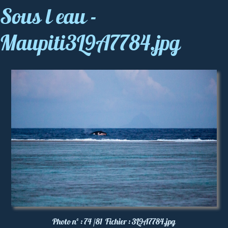
Sous l eau -
Maupiti3L9A7784.jpg
Photo nº :
74 /81
Fichier :
3L9A7784.jpg