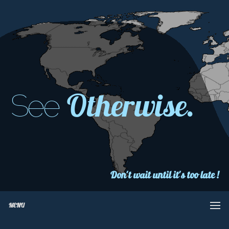
Otherwise.
See
Don't wait until it's too late !
MENU