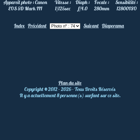
Appareil photo :
Canon
Vitesse :
Diaph :
Focale :
Sensibilité :
EOS 5D Mark III
1/125
sec
f/4.0
280
mm
12800
ISO
Index
Précédent
Suivant
Diaporama
Plan du site
Copyright
©
2012 - 2026 - Tous Droits Réservés
Il y a actuellement 8 personne(s) surfant sur ce site.