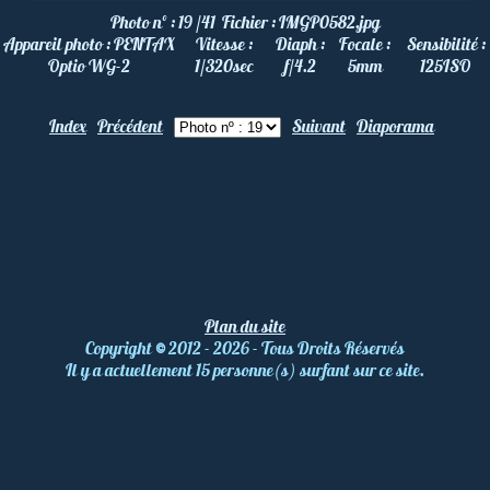
Photo nº :
19 /41
Fichier :
IMGP0582.jpg
Appareil photo :
PENTAX
Vitesse :
Diaph :
Focale :
Sensibilité :
Optio WG-2
1/320
sec
f/4.2
5
mm
125
ISO
Index
Précédent
Suivant
Diaporama
Plan du site
Copyright
©
2012 - 2026 - Tous Droits Réservés
Il y a actuellement 15 personne(s) surfant sur ce site.