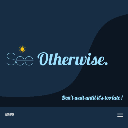
Otherwise.
See
Don't wait until it's too late !
MENU