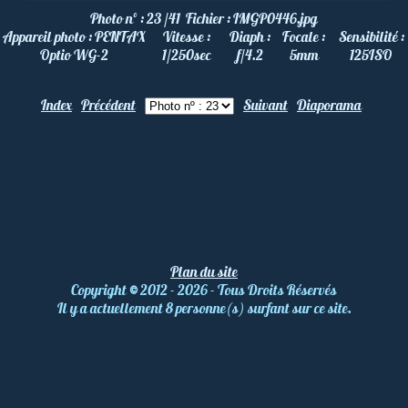
Photo nº :
23 /41
Fichier :
IMGP0446.jpg
Appareil photo :
PENTAX
Vitesse :
Diaph :
Focale :
Sensibilité :
Optio WG-2
1/250
sec
f/4.2
5
mm
125
ISO
Index
Précédent
Suivant
Diaporama
Plan du site
Copyright
©
2012 - 2026 - Tous Droits Réservés
Il y a actuellement 8 personne(s) surfant sur ce site.