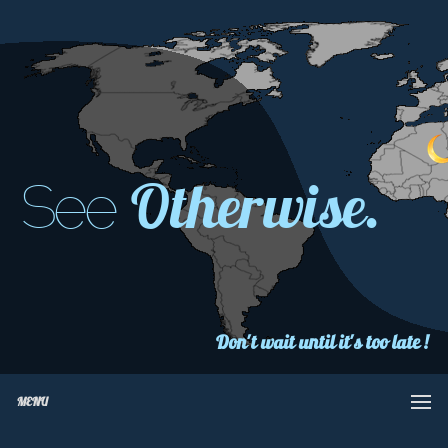
Otherwise.
See
Don't wait until it's too late !
MENU